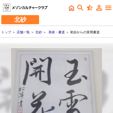
北砂
トップ
＞
店舗一覧
＞
北砂
＞
美術・書道
＞ 初歩からの実用書道