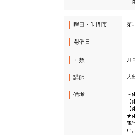
曜日・時間帯
第1
開催日
回数
月
講師
大
備考
～
【
【体
★
電
い