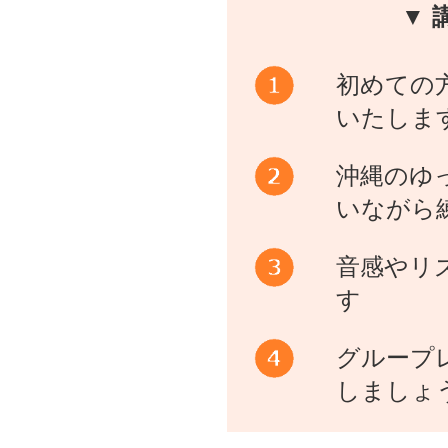
▼ 
初めての
いたしま
沖縄のゆ
いながら
音感やリ
す
グループ
しましょ