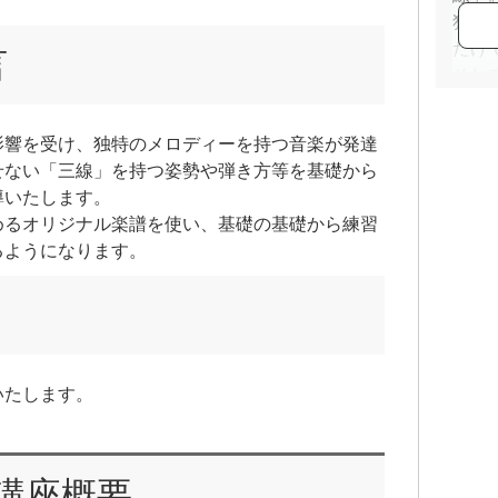
独学
だけ
言
そし
弾け
それ
影響を受け、独特のメロディーを持つ音楽が発達
して
せない「三線」を持つ姿勢や弾き方等を基礎から
立場
導いたします。
めるオリジナル楽譜を使い、基礎の基礎から練習
以来
るようになります。
三線
すい
グル
線に
楽し
いたします。
う！
講座概要