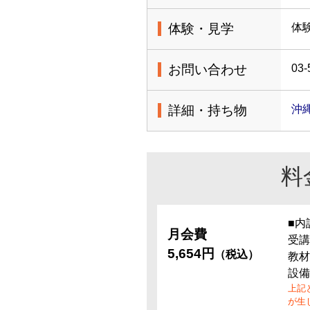
体験・見学
体
お問い合わせ
03-
詳細・持ち物
沖
料
■内
月会費
受講
5,654円
（税込）
教材
設備
上記
が生