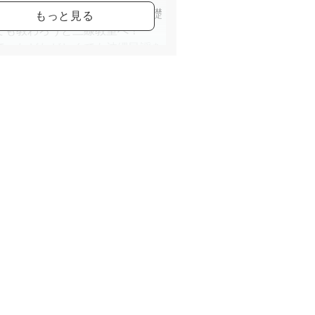
で始めたものの全くダメで、基礎
でも教わろうと三線教室へ！
て、たどたどしくても沖縄民謡を
た喜び！
からは、結構夢中で練習いたしま
、いつしか教わる立場から教える
に！！
、講師として25年程になります！
は、楽器経験がない方でも始めや
楽器です。
ープでの練習ですから、全員で三
合わせて唄うのは三線の醍醐味。
さを感じていただけることでしょ