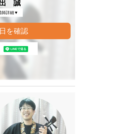
出 誠
講師詳細▼
日を確認