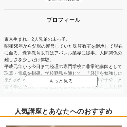
プロフィール
東京生まれ、2人兄弟の末っ子。
昭和58年から父親の運営していた珠算教室を継承して現在
に至る。珠算教育以前はアパレル業界に従事。人間関係の
難しさを少しだけ体験。
平成元年から今日まで経理の専門学校に非常勤講師として
珠算・電卓を指導。学校勤務を通じて、「経理を勉強しに
来たのだから、そろばんは目的外。計算は電卓で十分」と
言う学生に対し、いかにして習得してもらうかを工夫し続
けている。
過去に「そろばんよさようなら」というフレーズがありま
したが、令和になってからは電卓のキータッチすら未経験
の学生が存在しています。
むずかしい作業は不自由な事ととらえがちですが、便利な