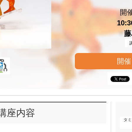
開
10:
藤
開催
講座内容
タミ