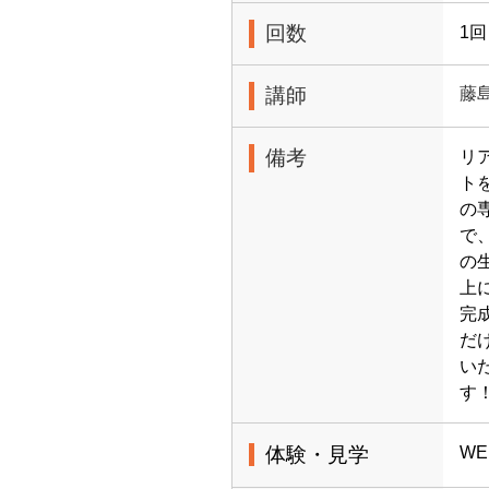
回数
1回
講師
藤
備考
リ
ト
の
で
の
上
完
だ
い
す
体験・見学
W