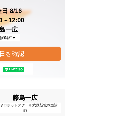
催日
8/16
30～12:00
島一広
講師詳細▼
日を確認
藤島一広
ヤロボットスクール武蔵新城教室講
師