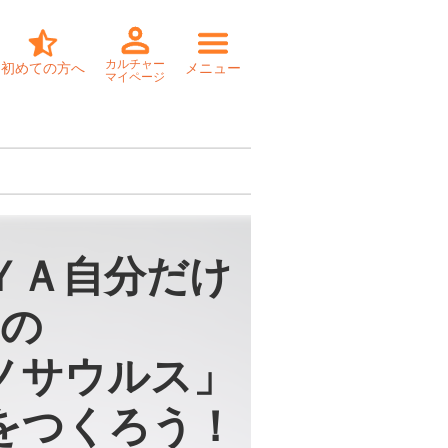
カルチャー
初めての方へ
メニュー
マイページ
ＹＡ自分だけ
の

ノサウルス」

をつくろう！