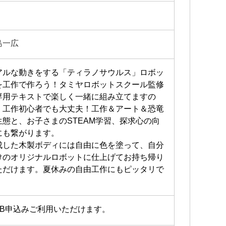
島一広
アルな動きをする「ティラノサウルス」ロボッ
を工作で作ろう！タミヤロボットスクール監修
専用テキストで楽しく一緒に組み立てますの
、工作初心者でも大丈夫！工作＆アート＆恐竜
生態と、お子さまのSTEAM学習、探求心の向
にも繋がります。
成した木製ボディには自由に色を塗って、自分
けのオリジナルロボットに仕上げてお持ち帰り
ただけます。夏休みの自由工作にもピッタリで
！
EB申込みご利用いただけます。