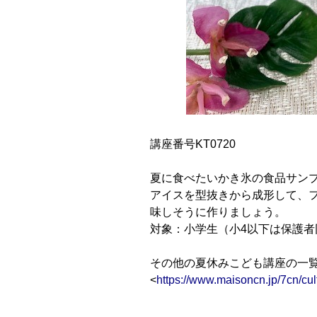
講座番号KT0720
夏に食べたいかき氷の食品サン
アイスを型抜きから成形して、
味しそうに作りましょう。
対象：小学生（小4以下は保護者
その他の夏休みこども講座の一
<
https://www.maisoncn.jp/7cn/cul