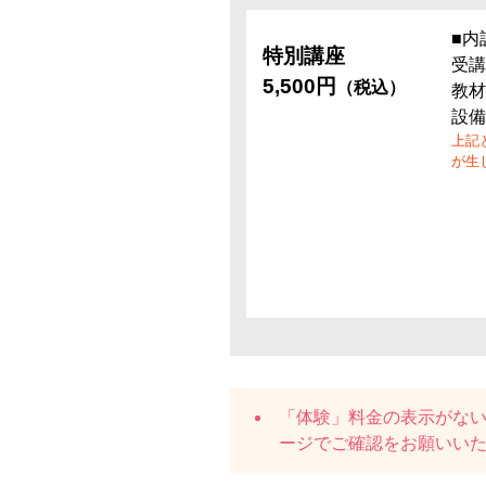
■内
特別講座
受講
5,500円
（税込）
教材
設備
上記
が生
「体験」料金の表示がな
ージでご確認をお願いい