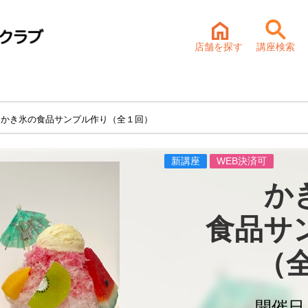
店舗を探す
講座検索
 かき氷の食品サンプル作り（全１回）
新講座
WEB決済可
か
食品サ
（
開催