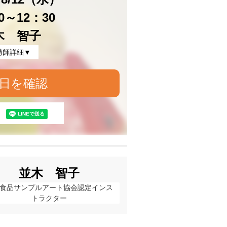
0～12：30
木 智子
講師詳細▼
日を確認
並木 智子
食品サンプルアート協会認定インス
トラクター