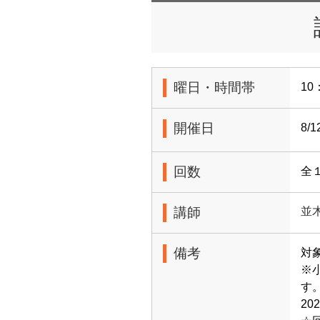
曜日・時間帯
10
開催日
8/
回数
全
講師
並
備考
対
※
す
2