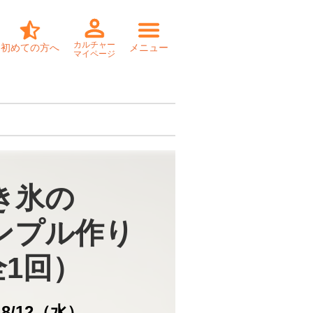
カルチャー
初めての方へ
メニュー
マイページ
き氷の

ンプル作り

全1回）
日
8/12（水）