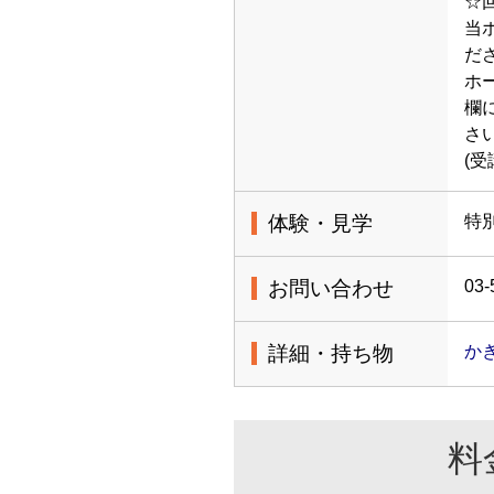
☆
当
だ
ホ
欄
さ
(
体験・見学
特
お問い合わせ
03-
詳細・持ち物
か
料