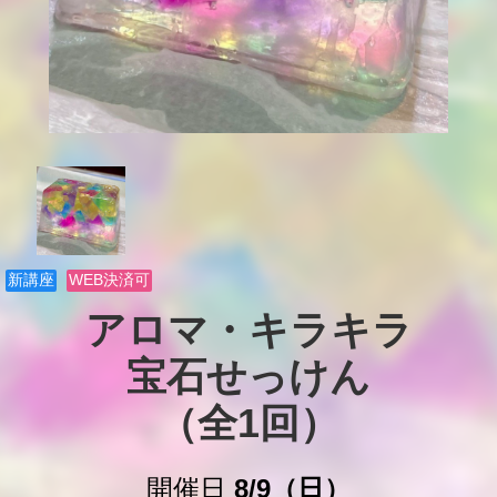
新講座
WEB決済可
アロマ・キラキラ

宝石せっけん

（全1回）
開催日
8/9（日）