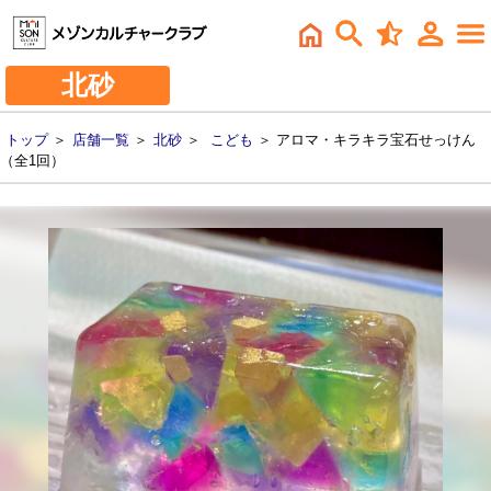
北砂
トップ
＞
店舗一覧
＞
北砂
＞
こども
＞ アロマ・キラキラ宝石せっけん
（全1回）