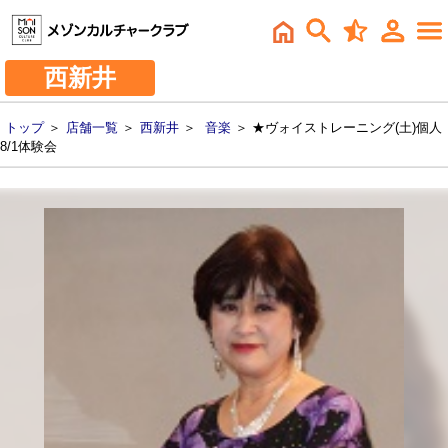
西新井
トップ
＞
店舗一覧
＞
西新井
＞
音楽
＞ ★ヴォイストレーニング(土)個人
8/1体験会