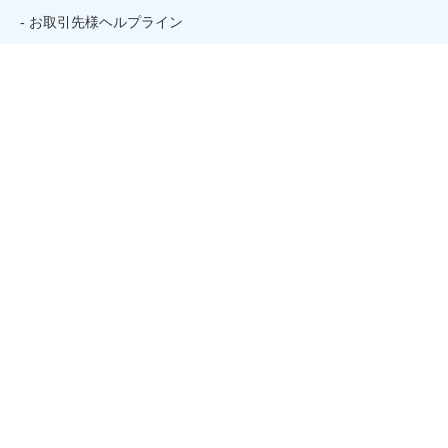
- お取引先様ヘルプライン
- 個人情報保護方針
コンテンツ
- ホーム
- トピックス
- 講座を探す
- お問い合わせ
- 初めての方
- アルバイト・パートタイマー採用情報
姉妹校のご案内
関連リンク