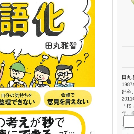
田丸 
19
部卒
20
「桜
年、
トで
酒」