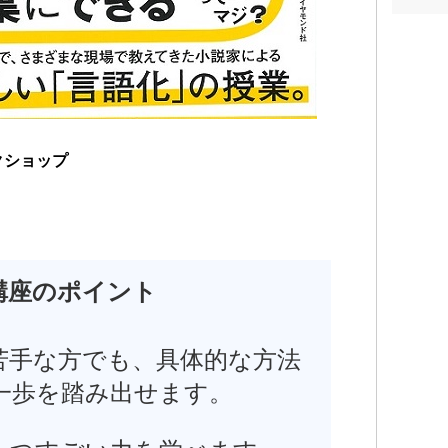
り短
など
など
全国
講座
ョー
る。
クショップ
ら小
版）
生の
品が
サイ
講座のポイント
を立
る。
パニ
苦手な方でも、具体的な方法
「情
達人
一歩を踏み出せます。
田丸
https