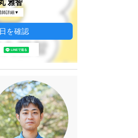
丸 雅智
講師詳細▼
日を確認