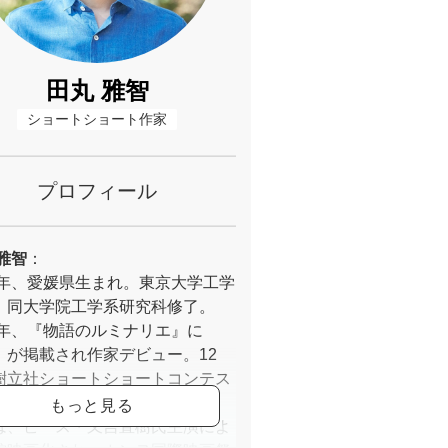
田丸 雅智
ショートショート作家
プロフィール
雅智
：
87年、愛媛県生まれ。東京大学工学
、同大学院工学系研究科修了。
11年、『物語のルミナリエ』に
」が掲載され作家デビュー。12
樹立社ショートショートコンテス
「海酒」が最優秀賞受賞。「海
は、ピース・又吉直樹氏主演によ