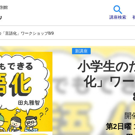
 別館
講座検索
「言語化」ワークショップ8/9
新講座
小学生の
化」ワー
開
第2日曜 1