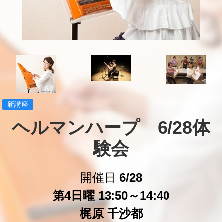
新講座
ヘルマンハープ　6/28体
験会
開催日
6/28
第4日曜 13:50～14:40
梶原 千沙都