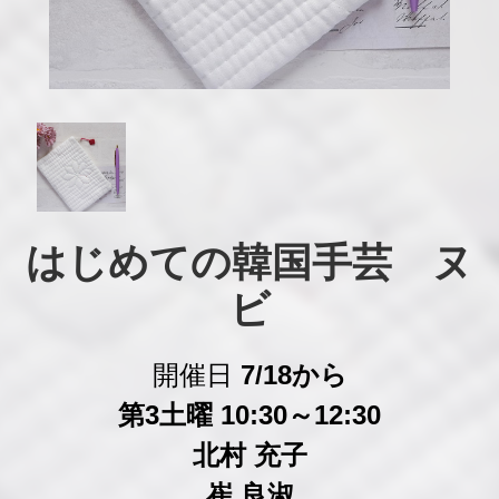
はじめての韓国手芸　ヌ
ビ
開催日
7/18から
第3土曜 10:30～12:30
北村 充子
崔 良淑