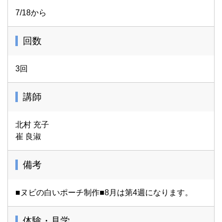
7/18から
回数
3回
講師
北村 充子
崔 良淑
備考
■ヌビの白いポーチ制作■8月は第4週になります。
体験・見学