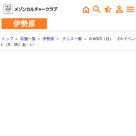
伊勢原
トップ
＞
店舗一覧
＞
伊勢原
＞
テニス一般
＞ ＧＷ5/3（日） 2ｈイベン
ト（9：00）あ・い