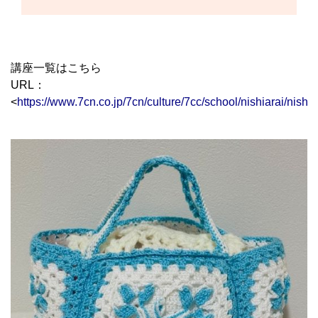
講座一覧はこちら
URL：
<
https://www.7cn.co.jp/7cn/culture/7cc/school/nishiarai/nishia