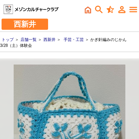
西新井
トップ
＞
店舗一覧
＞
西新井
＞
手芸・工芸
＞ かぎ針編みのじかん
3/28（土）体験会