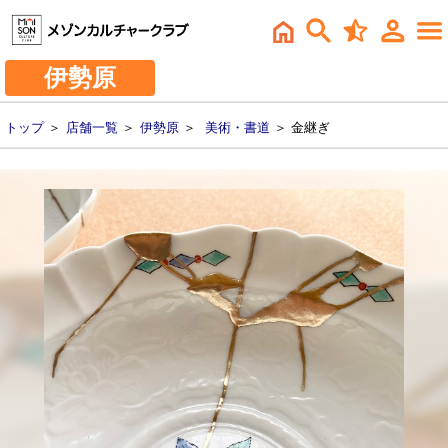
伊勢原
トップ
＞
店舗一覧
＞
伊勢原
＞
美術・書道
＞ 金継ぎ