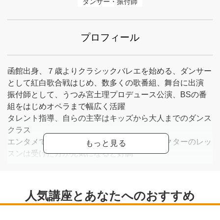
ダンサー・振付師
プロフィール
函館出身、７歳よりクラシックバレエを始める、ダンサー
として紅白歌合戦はじめ、数多くの歌番組、舞台に出演
振付師として、うつみ宮土理プロデュース公演、BSの番
組をはじめオペラまで幅広く活躍
タレント指導、自らの主宰はキッズから大人までのダンス
クラス
エンタメで人を楽しませたい、明るいキャラクターのレッ
スンは受けた方が元気になると好調
講師ＨＰ http//ｃｂｙ７．Ｖersus.jp