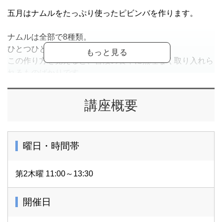
五月はナムルをたっぷり使ったピビンバを作ります。
ナムルは全部で8種類。
ひとつひとつはシンプルですが、
この作り方を覚えると、普段の食卓に無理なく取り入れら
れるものばかりです。
頑張らなくても、気づいたら韓国の味が並んでいる。そん
な感覚を大切にしたいと思っています。
講座概要
そして、ミヨックッ（わかめスープ）。
今回は鶏を一羽使って、しっかりと旨みを引き出します。
お誕生日に食べる、体をいたわるスープです。
あわせて、日々に応用しやすいパンチャンもいくつかお伝
曜日・時間帯
えします。
ピビンバはそのままでも、焼きピビンバにしても。
第2木曜 11:00～13:30
少しずつ味が変化していく楽しさも感じていただけたら嬉
しいです。
開催日
日々のごはんに、無理なく取り入れられる韓国料理。