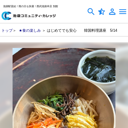
池袋駅直結！雨の日も快適！西武池袋本店 別館
トップ
＞
★食の楽しみ
＞ はじめてでも安心 韓国料理講座 5/14