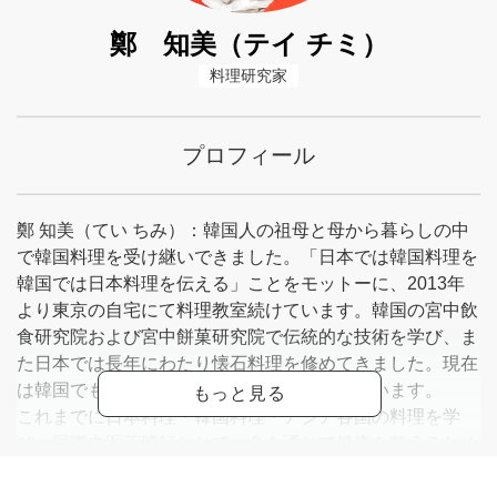
鄭 知美（テイ チミ）
料理研究家
プロフィール
鄭 知美（てい ちみ）：韓国人の祖母と母から暮らしの中
で韓国料理を受け継いできました。「日本では韓国料理を
韓国では日本料理を伝える」ことをモットーに、2013年
より東京の自宅にて料理教室続けています。韓国の宮中飲
食研究院および宮中餅菓研究院で伝統的な技術を学び、ま
た日本では長年にわたり懐石料理を修めてきました。現在
は韓国でも日本料理教室を定期的に開催しています。
これまでに日本料理・韓国料理・アジア各国の料理を学
び、国際中医薬膳師として、食を通じて健康を整えるため
の「美味しく食べて、ゆるやかに整える」ちょっとした豆
知識もあわせてお伝えしています。季節の移ろいととも