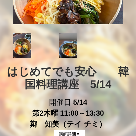
はじめてでも安心　　韓
国料理講座　5/14
開催日
5/14
第2木曜 11:00～13:30
鄭 知美（テイ チミ）
講師詳細▼