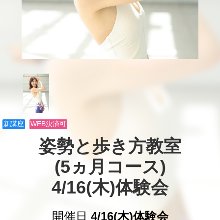
新講座
WEB決済可
姿勢と歩き方教室

(5ヵ月コース)

4/16(木)体験会
開催日
4/16(木)体験会