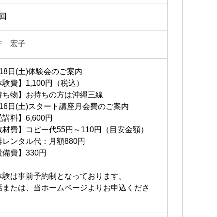
2回
井 宏子
18日(土)体験会のご案内
験費】1,100円（税込）
持ち物】お持ちの方は沖縄三線
月16日(土)スタート講座月会費のご案内
講料】6,600円
教材費】コピー代55円～110円（目安金額）
器レンタル代：月額880円
設備費】330円
体験は事前予約制となっております。
話または、当ホームページよりお申込くださ
。