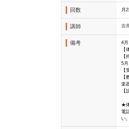
回数
月
講師
吉
備考
4月
【体
【
5
【受
【
楽
【
★
電
い