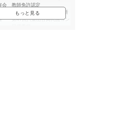
存会 教師免許認定
023年6月 沖縄県 八重山毎日新
催 「第47回八重山古典民謡コン
ル」 最優秀賞
重山民謡を新城寛三氏（沖縄県指
形文化財、2025年春の旭日双光
に師事
動内容：唄三線の指導や、地域な
の八重山民謡の講座依頼での実
演奏会・ライブ出演、三線での賛
演等
京八重山古典民謡保存会教師
般社団法人西東京市文化芸術振興
会員
うむい・唄あすぃび会主宰