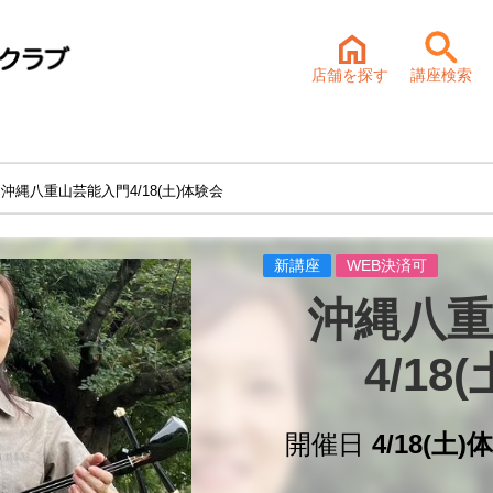
店舗を探す
講座検索
 沖縄八重山芸能入門4/18(土)体験会
新講座
WEB決済可
沖縄八重
4/18
開催日
4/18(土