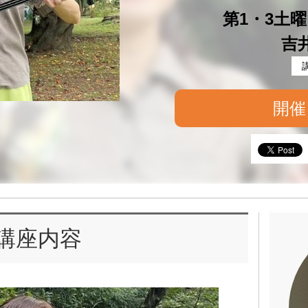
第1・3土曜 
吉
開催
講座内容