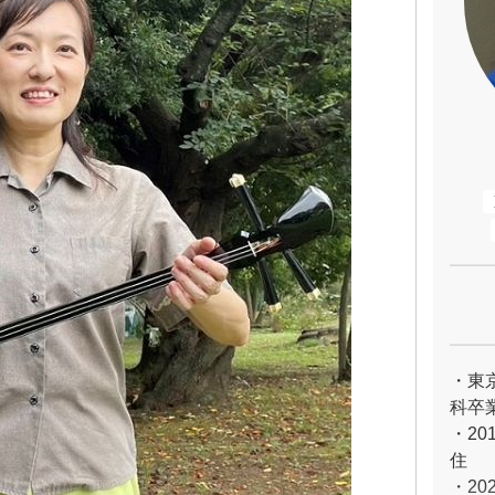
・東
科卒
・20
住
・2