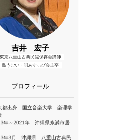
吉井 宏子
東京八重山古典民謡保存会講師
島うむい・唄あすぃび会主宰
プロフィール
京都出身 国立音楽大学 楽理学
業
13年～2021年 沖縄県糸満市居
023年3月 沖縄県 八重山古典民