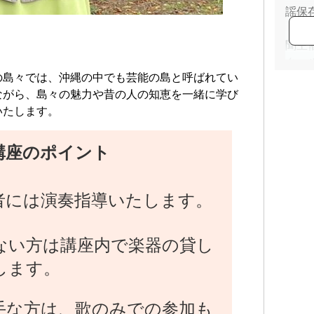
謡保
・2
聞主
クー
の島々では、沖縄の中でも芸能の島と呼ばれてい
・八
ながら、島々の魅力や昔の人の知恵を一緒に学び
定無
いたします。
章）
・活
どで
講座のポイント
演、
助出
者には演奏指導いたします。
・東
・一
協会
ない方は講座内で楽器の貸し
・島
します。
手な方は、歌のみでの参加も