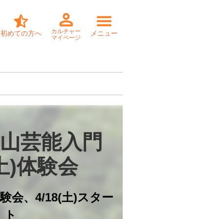
カルチャー
初めての方へ
メニュー
マイページ
山芸能入門

(土)体験会
)体験会、4/18(土)スター
ト