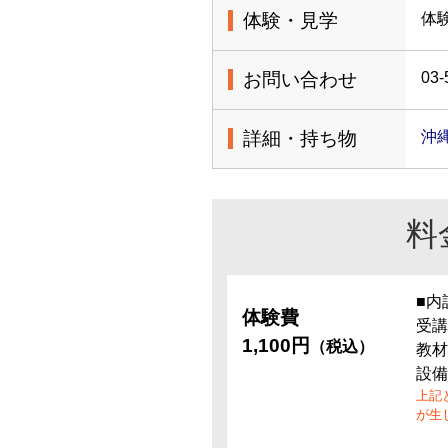
体験・見学
体
お問い合わせ
03-
詳細・持ち物
沖縄
料
■内
体験費
受講
1,100円
（税込）
教材
設備
上記
が生