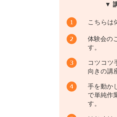
▼ 
こちらは
体験会の
す。
コツコツ
向きの講
手を動か
で単純作
す。