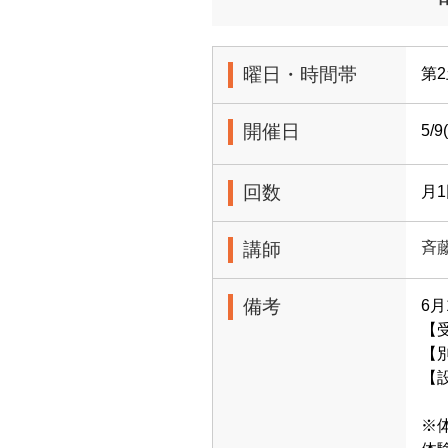
曜日・時間帯
第2
開催日
5/
回数
月
講師
斉
備考
6
【受
【別
【
※