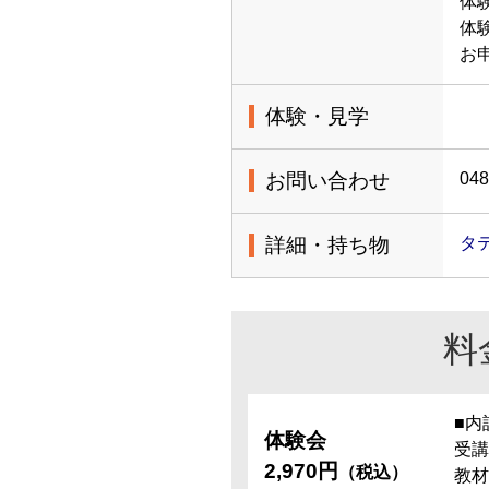
体
体
お
体験・見学
お問い合わせ
048
詳細・持ち物
タ
料
■内
体験会
受講
2,970円
（税込）
教材