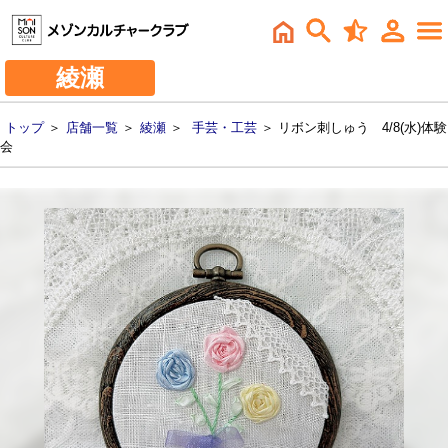
綾瀬
トップ
＞
店舗一覧
＞
綾瀬
＞
手芸・工芸
＞ リボン刺しゅう 4/8(水)体験
会