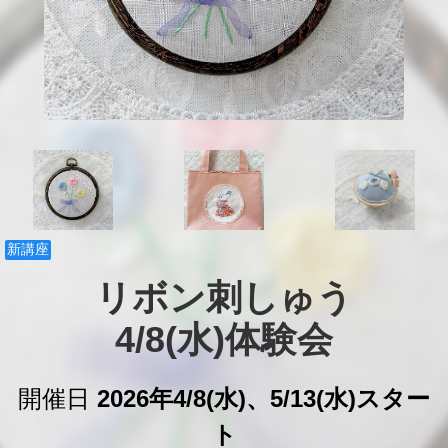
新講座
リボン刺しゅう

4/8(水)体験会
開催日
2026年4/8(水)、5/13(水)スター
ト