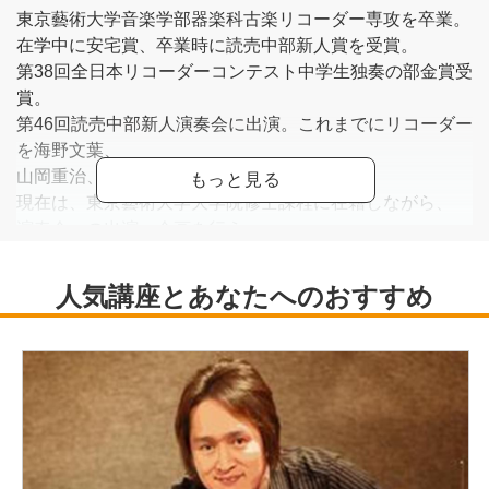
東京藝術大学音楽学部器楽科古楽リコーダー専攻を卒業。
在学中に安宅賞、卒業時に読売中部新人賞を受賞。
第38回全日本リコーダーコンテスト中学生独奏の部金賞受
賞。
第46回読売中部新人演奏会に出演。これまでにリコーダー
を海野文葉、
山岡重治、向江昭雅の各氏に師事。
現在は、東京藝術大学大学院修士課程に在籍しながら、
演奏会への出演、企画を行う。
また演奏の他、平尾リコーダー工房にて製作を修行中。
太田祥Webサイト<
https://www.ohta-recorder.jp/
>