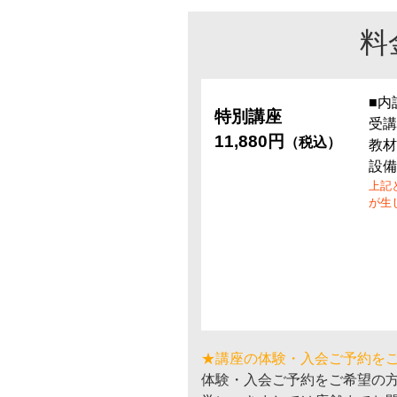
料
■内
特別講座
受講
11,880円
（税込）
教材
設備
上記
が生
★講座の体験・入会ご予約を
体験・入会ご予約をご希望の