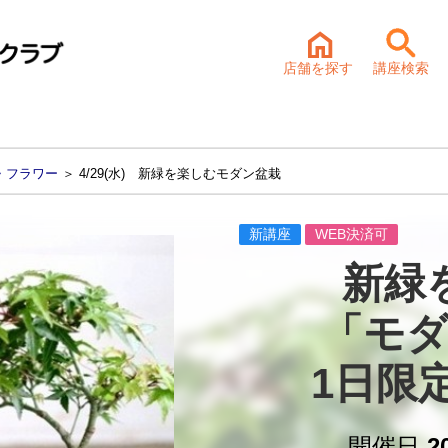
店舗を探す
講座検索
・フラワー
＞ 4/29(水) 新緑を楽しむモダン盆栽
新講座
WEB決済可
新緑
「モダ
1日限
開催日
2