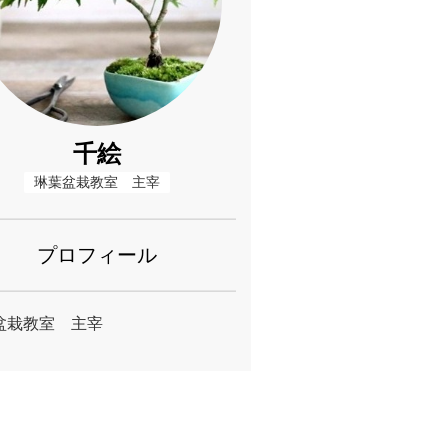
千絵
琳葉盆栽教室　主宰
プロフィール
盆栽教室 主宰