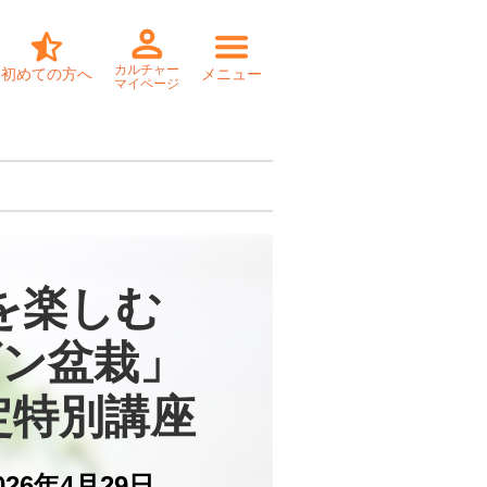
カルチャー
初めての方へ
メニュー
マイページ
を楽しむ

ン盆栽」

定特別講座
026年4月29日