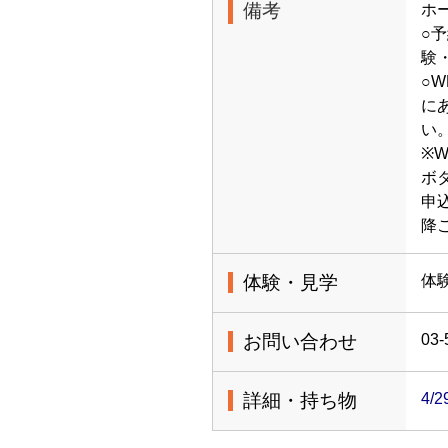
備考
ホ
○
験
○
に
い
※
ボ
申
降
体験・見学
体
お問い合わせ
03-
詳細・持ち物
4/