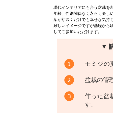
現代インテリアにも合う盆栽を
年齢、性別関係なく永らく楽し
葉が芽吹くだけでも幸せな気持
難しいイメージですが基礎から
してご参加いただけます。
▼ 
モミジの
盆栽の管
作った盆
す。