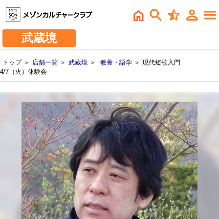
武蔵境
トップ
＞
店舗一覧
＞
武蔵境
＞
教養・語学
＞ 現代短歌入門
4/7（火）体験会