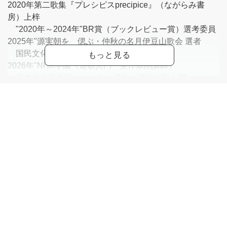
2020年第二歌集『プレシピスprecipice』（ながらみ書
房）上梓
"2020年～2024年"BR賞（ブックレビュー賞）選考委員
2025年"源実朝を 偲ぶ・仲秋の名月伊豆山歌会 選者
国民文化祭・ながさき「短歌の祭典」選者"
2026年"NHK学園（短歌入門・実作添削講師）
府中市生涯学習セ ンター講座（現代短歌入門）
メゾンカルチャークラブ綾瀬 ・ 亀有 ・ 武蔵境 （現代
短歌入門） 昭島カルチャーセンター（現代短歌入門）
よみうりカルチャー錦糸町（現代短歌入門）
第55回／現代歌人協会全国短歌大会（大会選者）"
現代歌人協会(理事) 日本文藝家協会会員 日本歌人
クラブ会員 日本現代詩歌文学館評議員