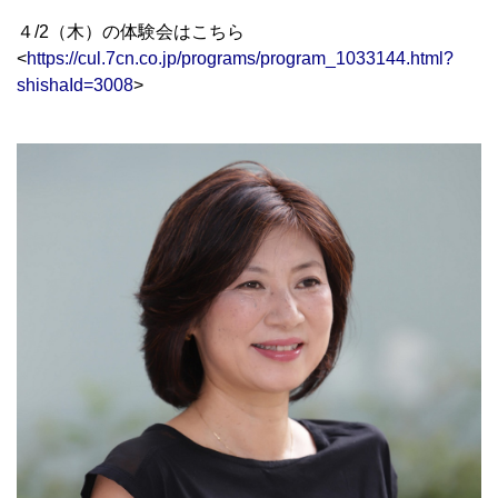
４/2（木）の体験会はこちら
<
https://cul.7cn.co.jp/programs/program_1033144.html?
shishaId=3008
>