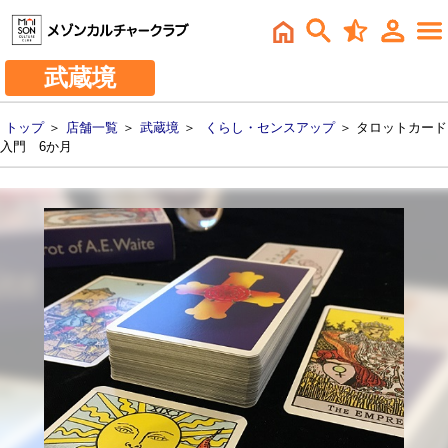
武蔵境
トップ
＞
店舗一覧
＞
武蔵境
＞
くらし・センスアップ
＞ タロットカード
入門 6か月