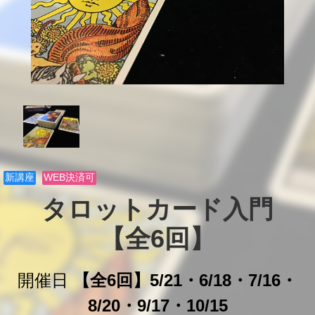
新講座
WEB決済可
タロットカード入門

【全6回】
開催日
【全6回】5/21・6/18・7/16・
8/20・9/17・10/15