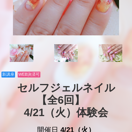
新講座
WEB決済可
セルフジェルネイル

【全6回】　

4/21（火）体験会
開催日
4/21（火）