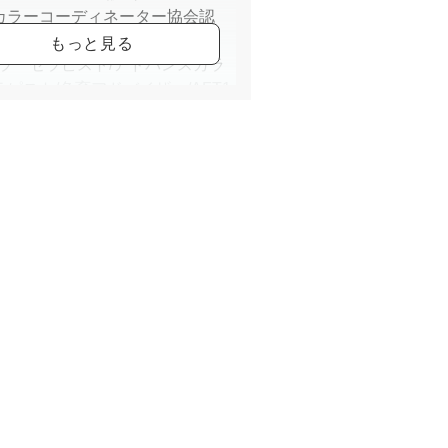
カラーコーディネーター協会認
ライフケアカラーアドバイザー
カラーセラピスト/アドバンスカラ
ピスト/色育アドバイザー/AFT1
彩コーディネーター
うりカルチャー荻窪センター・リ
グカルチャー講師麹町教室 カラ
座講師
区小学校にて、PTA向け、子供向
夏休み講座）カラー講座開催
ンプレックスを魅力に変える話し
座」ベーシックレッスン、アドバ
レッスン開催