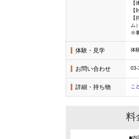
【体
【
【
※
体験・見学
体
お問い合わせ
03-
詳細・持ち物
こ
料
■内