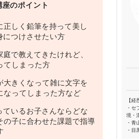
講座のポイント
に正しく鉛筆を持って美し
身につけさせたい方
家庭で教えてきたけれど、
ってしまった方
が大きくなって雑に文字を
になってしまった方など
【経
・セ
っているお子さんならどな
境・
その子に合わせた課題で指導
・青
す
・目