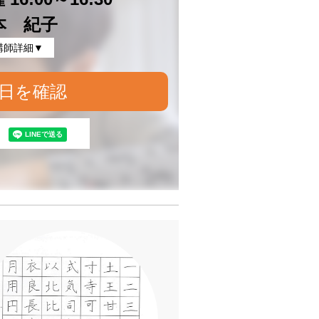
本 紀子
講師詳細▼
日を確認