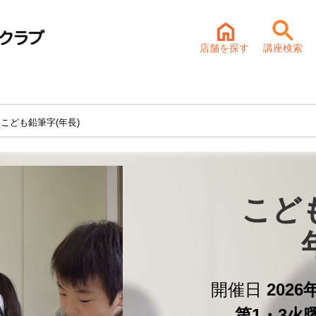
店舗を探す
講座検索
 こども鉛筆字(年長)
こど
開催日
2026
第1・3火曜 