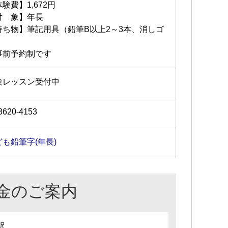
験費】1,672円
対 象】年長
持ち物】筆記用具（鉛筆B以上2～3本、消しゴ
ム）
事前予約制です
験レッスン受付中
3620-4153
ども鉛筆字(年長)
金のご案内
訳