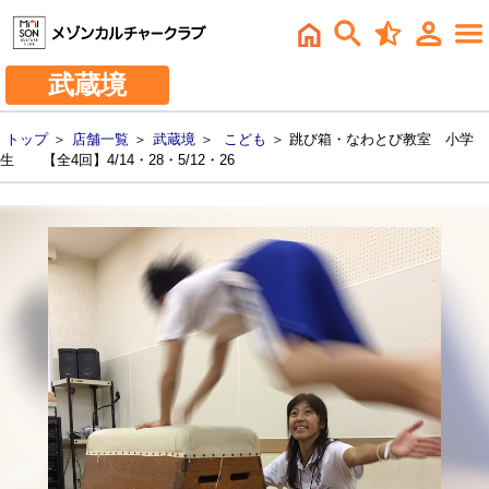
武蔵境
トップ
＞
店舗一覧
＞
武蔵境
＞
こども
＞ 跳び箱・なわとび教室 小学
生 【全4回】4/14・28・5/12・26