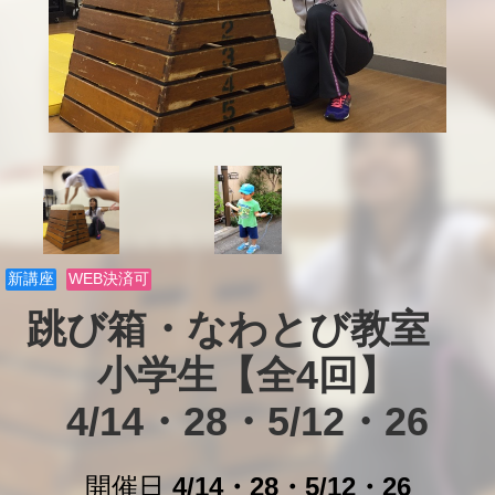
新講座
WEB決済可
跳び箱・なわとび教室　

小学生【全4回】

4/14・28・5/12・26
開催日
4/14・28・5/12・26