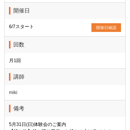
開催日
6/7スタート
開催日確認
回数
月1回
講師
miki
備考
5月31日(日)体験会のご案内