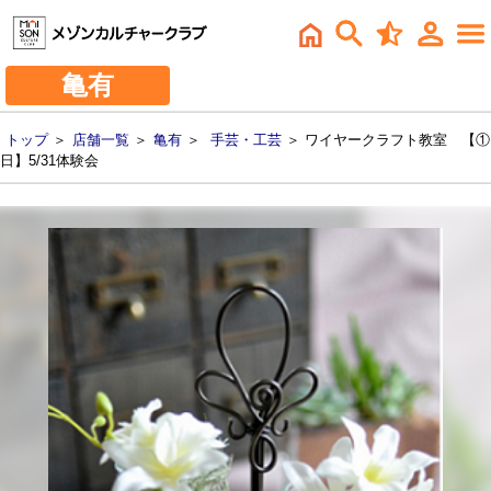
亀有
トップ
＞
店舗一覧
＞
亀有
＞
手芸・工芸
＞ ワイヤークラフト教室 【①
日】5/31体験会