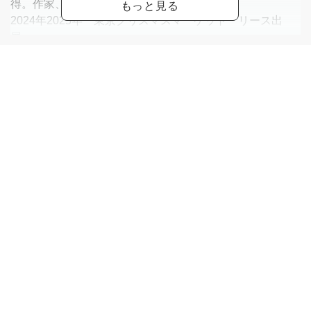
得。作家、講師活動
2024年2025年 東京クリスマスマーケット リース出
展。
2025年秋号、冬号 季刊誌『BEST FLOWER
ARRANGEMENT 』掲載。