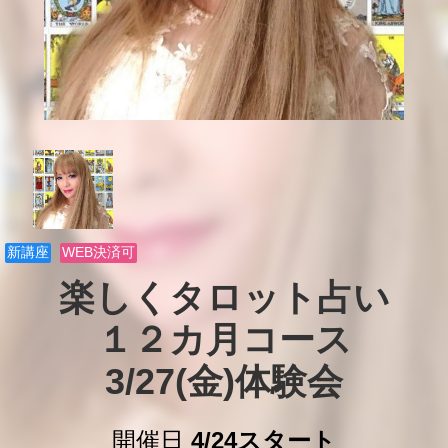
新講座
WEB決済可
楽しくタロット占い

１２カ月コース

3/27(金)体験会
開催日
4/24スタート