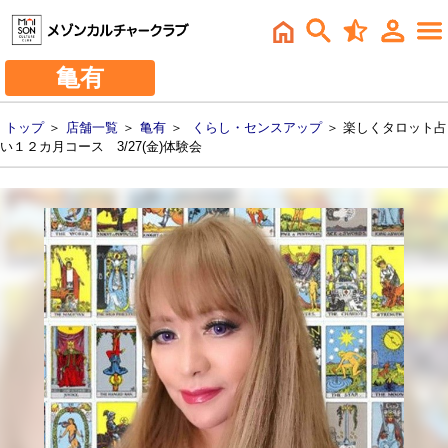
亀有
トップ
＞
店舗一覧
＞
亀有
＞
くらし・センスアップ
＞ 楽しくタロット占
い１２カ月コース 3/27(金)体験会