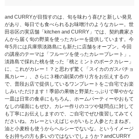
and CURRYが目指すのは、旬を味わう喜びと新しい発見
があり、毎日でも食べられるお味噌汁のようなカレー。世
田谷区の実店舗「kitchen and CURRY」では、契約農家さ
んから届く旬の野菜を使ったカレーを提供しています。今
年5月には兵庫県淡路島にも新たに店舗をオープン。今回
の講座のテーマは「フルーツを使ったカレープレート」。
淡路島で採れた桃を使った「桃とミントのポークカレー」
に、これがカレー！？と思わず驚く「スイカのガスパチョ
風カレー」、さらに３種の副菜の作り方をお伝えするの
で、普段お店で提供しているワンプレートをご自宅でお楽
しみいただけます！季節の果物と野菜たっぷりで華やかな
一皿は日常の食卓にもちろん、ホームパーティーやおもて
なしの場面にもぜひ。カレー作りのコツや疑問点に対して
も丁寧にお伝えしますので、ご自宅でぜひ復習してみてく
ださいね。カレーといえばじゃがいもと人参とたまねぎ。
油と小麦粉も使うからヘルシーでないな。というイメージ
をお持ちの方も多いのではないでしょうか？andCURRY