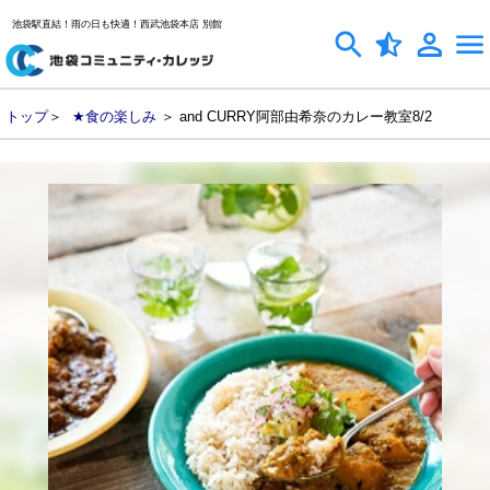
池袋駅直結！雨の日も快適！西武池袋本店 別館
トップ
＞
★食の楽しみ
＞ and CURRY阿部由希奈のカレー教室8/2