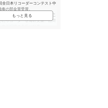
8回全日本リコーダーコンテスト中
独奏の部金賞受賞。
6回読売中部新人演奏会に出演。こ
でにリコーダーを海野文葉、山岡
、向江昭雅の各氏に師事。
は、東京藝術大学大学院修士課程
籍しながら、演奏会への出演、企
行う。
演奏の他、平尾リコーダー工房に
コーダー製作を修行中。太田祥
イトhttps://www.ohta-
er.jp/