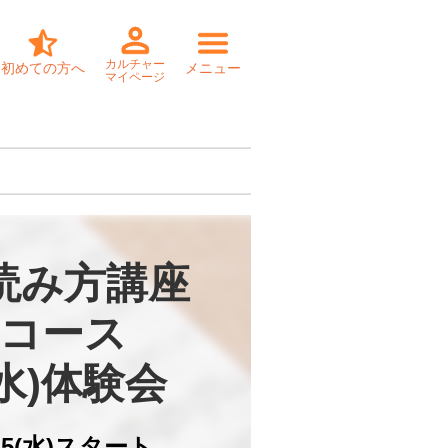
カルチャー
初めての方へ
メニュー
マイページ
読み方講座

コース

(水)体験会
/15(水)スタート