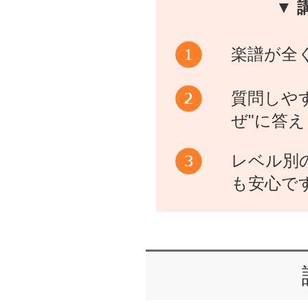
▼ 
楽譜が全
質問しや
ぜ"に答
レベル別
も安心で