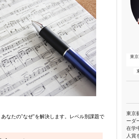
東京
東京
あなたの"なぜ"を解決します。レベル別課題で
ーダ
在学
人賞