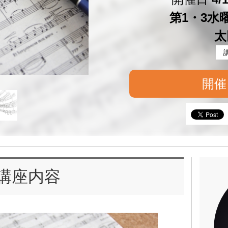
第1・3水曜 
太
開催
講座内容