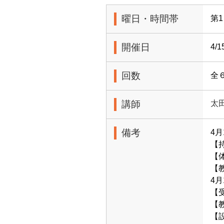
曜日・時間帯
第1
開催日
4/
回数
全
講師
太
備考
4
【
【体
【教
4
【受
【教
【設