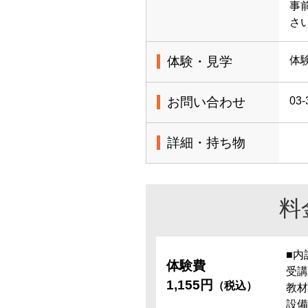
事
さ
体験・見学
体
お問い合わせ
03-
詳細・持ち物
料
■内
体験費
受講
1,155円
（税込）
教材
設備