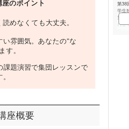
講座のポイント
第3
学生
第4
く読めなくても大丈夫。
れま
重治
現在
すい雰囲気。あなたの"な
に在
えます。
画を
また
の課題演習で集団レッスンで
てリ
Webサ
す。
record
講座概要