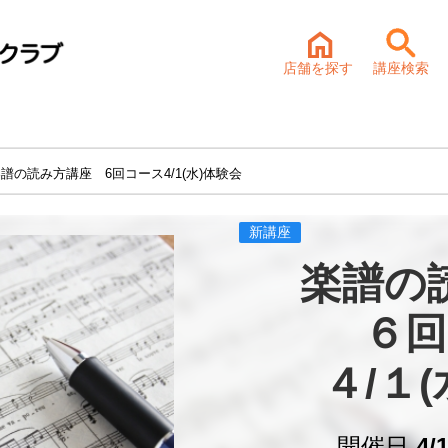
店舗を探す
講座検索
譜の読み方講座 6回コース4/1(水)体験会
新講座
楽譜の
６回
４/１
開催日
4