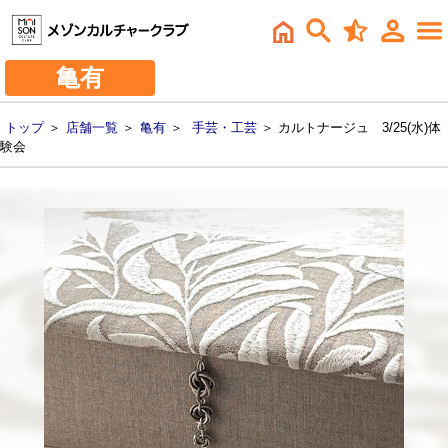
亀有
トップ
＞
店舗一覧
＞
亀有
＞
手芸・工芸
＞ カルトナージュ 3/25(水)体
験会