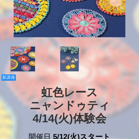
新講座
虹色レース

ニャンドゥティ

4/14(火)体験会
開催日
5/12(火)スタート