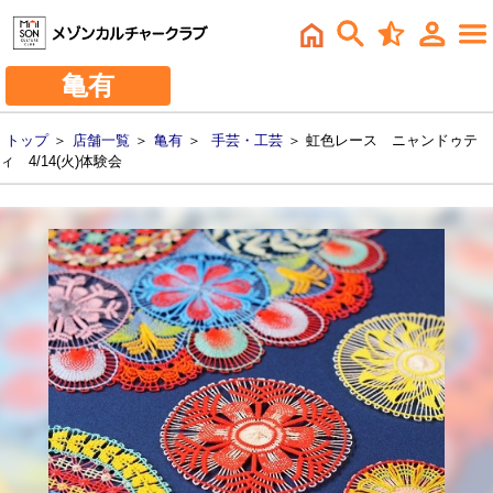
亀有
トップ
＞
店舗一覧
＞
亀有
＞
手芸・工芸
＞ 虹色レース ニャンドゥテ
ィ 4/14(火)体験会