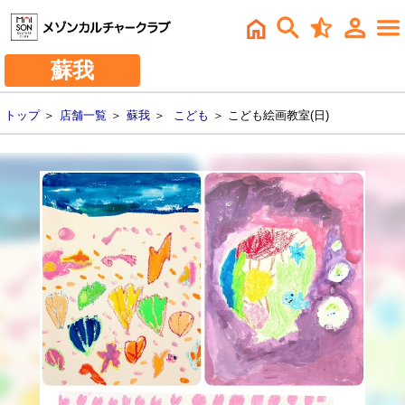
蘇我
トップ
＞
店舗一覧
＞
蘇我
＞
こども
＞ こども絵画教室(日)