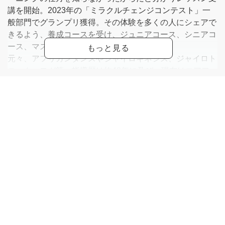
講を開始。2023年の「ミラクルチェンジコンテスト」一
般部門でグランプリ獲得。その体験を多くの人にシェアで
きるよう、養成コースを受け、ジュニアコース、シニアコ
ース、マスターコースと一気に取得。
元々、アフリカンダンスやジャイロキネシス、ジャイロト
ニック、ヨガ等、指導歴は約40年に及び、現在はコアフェ
イストレーニングの他、体と心を整えるヨガを中心に指導
を行なっている。