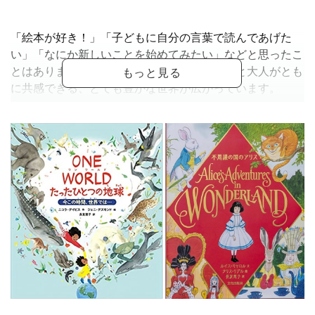
「絵本が好き！」「子どもに自分の言葉で読んであげた
い」「なにか新しいことを始めてみたい」などと思ったこ
とはありませんか？ 絵本の中には、子どもと大人がとも
に共感できる、とても豊かな世界が広がっています。
講師が選んだ、「見るだけでかわいい」「心がほっこりす
る」、そんな絵本の翻訳を少しずつ、ご一緒に進めてまい
りますので、気楽にご参加ください。
翻訳に正解はありません。ご自分の感性で、翻訳を楽しみ
ましょう。みなさまのご参加をお待ちしています。
【ご用意いただく絵本について】
「開講」が決まりました。ご案内のテキストのご準備をお
願いたします。詳細は追ってご案内いたします。