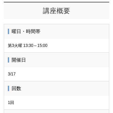
〈●絵本「A Wild Walk to School」（Rebecca Cobb） 作
講座概要
出版社：Macmillan Children's Books）
アマゾン・ジャパン：
<
https://www.amazon.co.jp/School-Run-Rebecca-
曜日・時間帯
Cobb/dp/1529051320
>
第3火曜 13:30～15:00
紀伊國屋書店：<
https://www.kinokuniya.co.jp/f/dsg-02-
9781529051322
>
開催日
翻訳する絵本は、各自でご用意いただきます。
講座日の３日前の土曜日１２時締切で、
3/17
文芸担当 cc-bungei@7cn.7andi.co.jpまで翻訳文をご提出
いただきます。
回数
1回