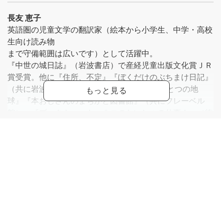
長友 恵子
英語圏の児童文学の翻訳家（絵本から小学生、中学・高校
生向け読み物
まで守備範囲は広いです）として活躍中。
『中世の城日誌』（岩波書店）で産経児童出版文化賞ＪＲ
賞受賞。他に『住所、不定』『ぼくだけのぶちまけ日記』
（共に岩波書店）、『ONE WORLDたったひとつの地
球』『本おじさんのまちかど図書館』（共にフレーベル
館）、『ブックキャット ネコのないしょの仕事！』（徳
間書店）、『せんそうがやってきた日』（鈴木出版）、
『不思議の国のアリス』（文化出版局）、『せんそうがお
わるまで、あと2分』（合同出版）など多数。