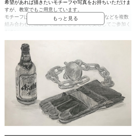
希望があれば描きたいモチーフや写真をお持ちいただけま
すが、教室でもご用意しています。
モチーフは1点からスタートして、身近な小物などを複数
組み合わせた構成まで練習できますので安心してご参加く
ださい。
絵を描く時間は、集中とリラックスのバランスが取れ
た“心の整う時間”。
忙しい日常から少し離れて、鉛筆で静かに向き合うひとと
きを過ごしてみませんか。
※進度により、別途教材費が発生いたします（330～550
円）。
[instagram] <
https://www.instagram.com/sa0909eko?
igsh=MWNsMzVzeXVrdnY1MQ%3D%3D&utm_source=qr
>