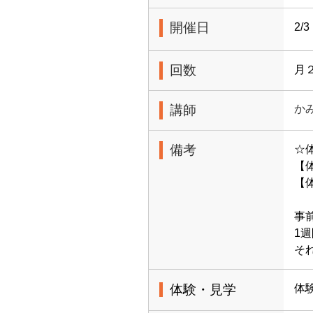
開催日
2
回数
月
講師
か
備考
☆
【体
【
事
1
そ
体験・見学
体