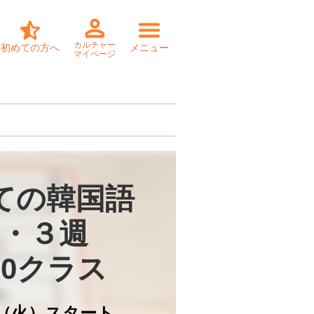
カルチャー
初めての方へ
メニュー
マイページ
ての韓国語

・３週

30クラス
3（火）スタート