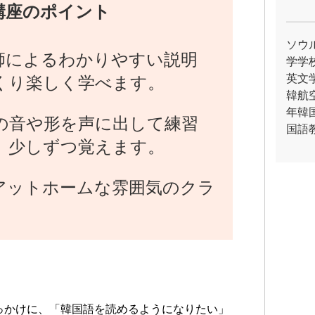
講座のポイント
ソウ
師によるわかりやすい説明
学学
英文
くり楽しく学べます。
韓航
年韓
の音や形を声に出して練習
国語
、少しずつ覚えます。
アットホームな雰囲気のクラ
きっかけに、「韓国語を読めるようになりたい」