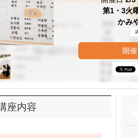
第1・3火曜 
かみ
開催
講座内容