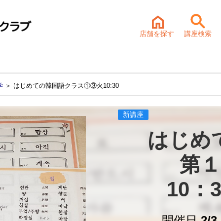
店舗を探す
講座検索
学
＞ はじめての韓国語クラス①③火10:30
新講座
はじめ
第１
10：
開催日
2/