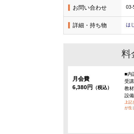
お問い合わせ
03-
詳細・持ち物
は
料
■内
月会費
受講
6,380円
（税込）
教材
設備
上記
が生