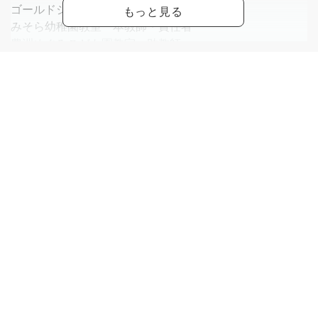
ゴールドジム津田沼千葉 本教師
みそら幼稚園教室 本教師・責任者
豊洲めぐみこども園教室 助教師