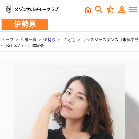
伊勢原
トップ
＞
店舗一覧
＞
伊勢原
＞
こども
＞ キッズジャズダンス（未就学児
～小2）2/7（土）体験会