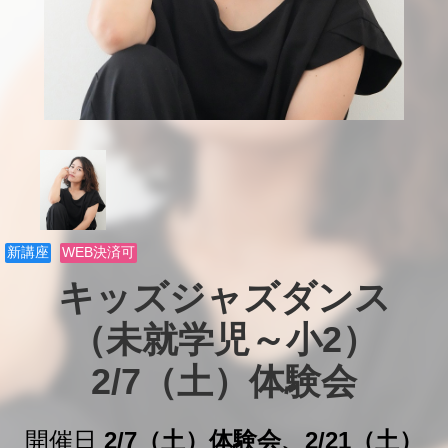
新講座
WEB決済可
キッズジャズダンス

（未就学児～小2）

2/7（土）体験会
開催日
2/7（土）体験会、2/21（土）