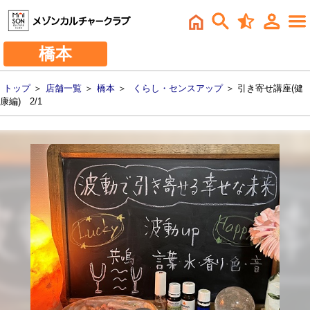
橋本
トップ
＞
店舗一覧
＞
橋本
＞
くらし・センスアップ
＞ 引き寄せ講座(健
康編) 2/1