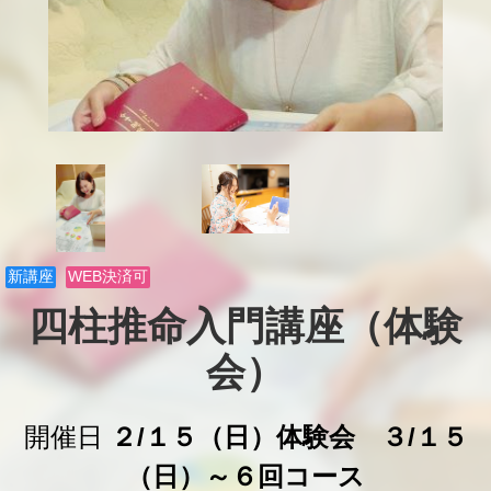
新講座
WEB決済可
四柱推命入門講座（体験
会）
開催日
２/１５（日）体験会 ３/１５
（日）～６回コース