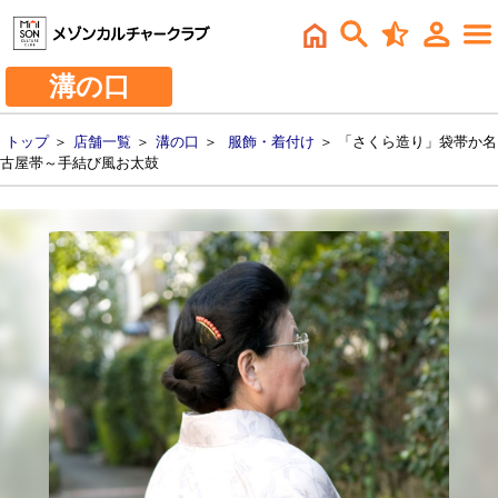
溝の口
トップ
＞
店舗一覧
＞
溝の口
＞
服飾・着付け
＞ 「さくら造り」袋帯か名
古屋帯～手結び風お太鼓