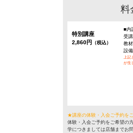
料
■内
特別講座
受講
2,860円
（税込）
教材
設備
上記
が生
★講座の体験・入会ご予約を
体験・入会ご予約をご希望の
学につきましては店舗までお