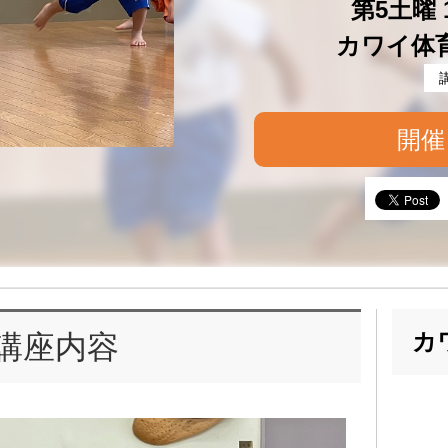
第5土曜 1
カワイ体
開催
カ
講座内容