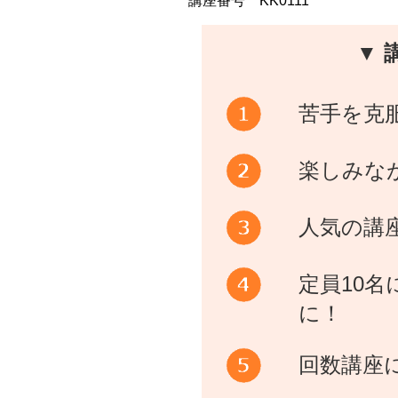
講座番号 KK0111
▼ 
苦手を克
楽しみな
人気の講
定員10
に！
回数講座