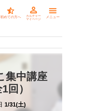
カルチャー
初めての方へ
メニュー
マイページ
こ集中講座

全1回）
日
1/31(土)