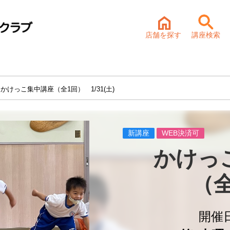
店舗を探す
講座検索
 かけっこ集中講座（全1回） 1/31(土)
新講座
WEB決済可
かけっ
（
開催