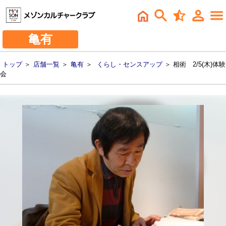
亀有
トップ
＞
店舗一覧
＞
亀有
＞
くらし・センスアップ
＞ 相術 2/5(木)体験
会