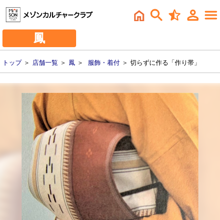
鳳
トップ
＞
店舗一覧
＞
鳳
＞
服飾・着付
＞ 切らずに作る「作り帯」