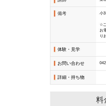
備考
小
☆
お電
り
体験・見学
お問い合わせ
042
詳細・持ち物
料