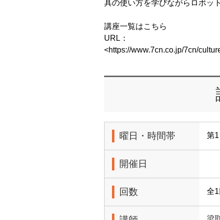
具の使い方を学びながらロボッ
講座一覧はこちら
URL：
<https://www.7cn.co.jp/7cn/cult
曜日・時間帯
第1
開催日
回数
全
講師
梁