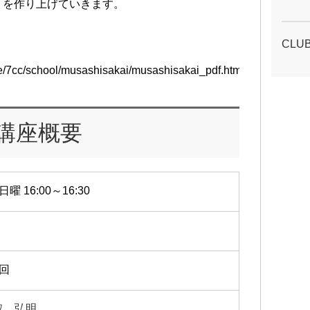
トを作り上げていきます。
CLU
ure/7cc/school/musashisakai/musashisakai_pdf.html〉
講座概要
日曜 16:00～16:30
1回
取 弘明