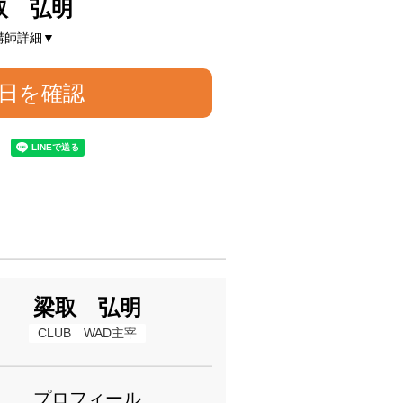
取 弘明
講師詳細▼
日を確認
梁取 弘明
CLUB　WAD主宰
プロフィール