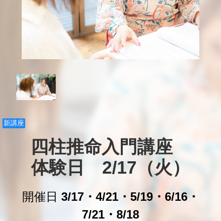
新講座
四柱推命入門講座　

体験日　2/17（火）
開催日
3/17・4/21・5/19・6/16・
7/21・8/18