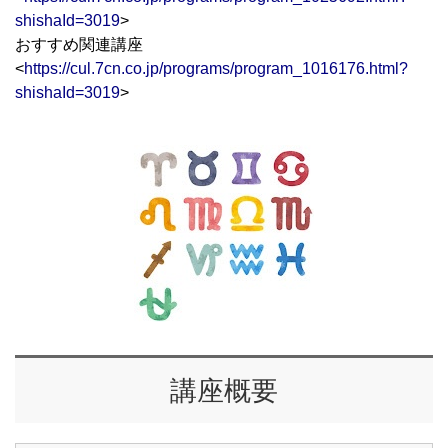
shishaId=3019
>
おすすめ関連講座
<
https://cul.7cn.co.jp/programs/program_1016176.html?
shishaId=3019
>
講座概要